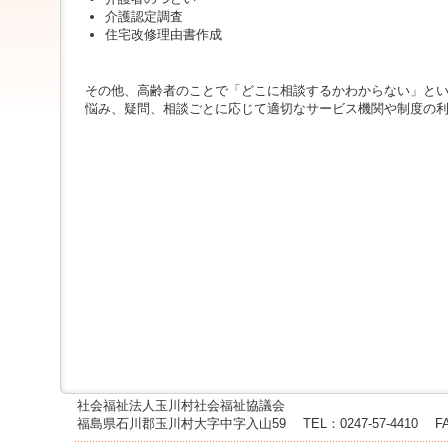
ジ
介護認定調査
ャ
住宅改修理由書作成
ン
プ
す
その他、高齢者のことで「どこに相談するかわからない」と
る
悩み、疑問、相談ごとに応じて適切なサービス機関や制度の
た
め
の
ナ
ビ
ゲ
ー
シ
ョ
ン
ス
キ
ッ
プ
で
す。
社会福祉法人玉川村社会福祉協議会
本
福島県石川郡玉川村大字中字入山59
TEL：0247-57-4410
F
文