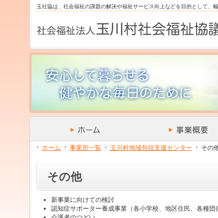
サ
フ
玉社協は、社会福祉の課題の解決や福祉サービス向上などを目的として、
本
グ
本
イ
ッ
文
ロ
文
ド
タ
と
ー
の
メ
ー
グ
バ
エ
ニ
の
ロ
ル
リ
ュ
エ
ー
メ
ア
ー
リ
バ
ニ
で
の
ア
ル
ュ
す。
エ
で
メ
ー
リ
す。
ニ
の
ア
ュ
エ
で
ー・
リ
す。
サ
ア
イ
で
ド
す。
メ
ホーム
事業所一覧
玉川村地域包括支援センター
その
ニ
ュ
ー・
その他
フ
ッ
タ
新事業に向けての検討
ー
認知症サポーター養成事業（各小学校、地区住民、各種団
へ
介護者のつどい