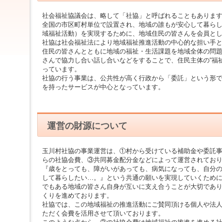
ジ
ャ
社会福祉協議会は、略して「社協」と呼ばれることもありま
ン
全国の市区町村単位で設置され、地域の誰もが安心して暮ら
プ
域福祉活動）を実現するために、地域住民の皆さんを会員と
す
社協は社会福祉法により地域福祉推進活動の中心的な担い手
る
住民の皆さんとともに地域の福祉・生活課題を地域全体の問
た
さんで協力し合い話し合いなどをすることで、住民主体の“福祉
め
っています。
の
社協の行う事業は、公共性が高く行政から「委託」という形
ナ
を持ったサービスが中心となっています。
ビ
ゲ
ー
シ
運営の財源について
ョ
ン
ス
玉川村社協の事業運営は、①村から受けている補助金や委託
キ
らの社協会費、③共同募金配分金などによって運営されてお
ッ
『歳をとっても、障がいがあっても、病気になっても、自分
プ
して暮らしたい…。』という共通の願いを実現していくため
で
でもある地域の皆さん自身が互いに支え合うことが大切であ
す。
くりを進めております。
社協では、この地域福祉の推進活動にご賛同頂ける個人や法
本
ただく会費を活用させて頂いております。
文