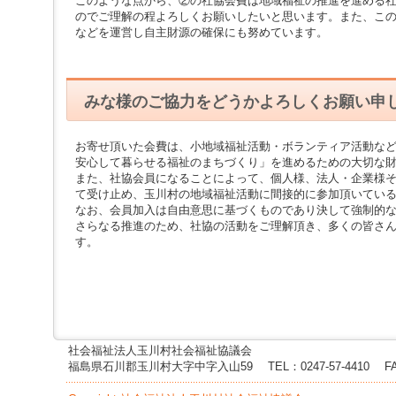
このような点から、②の社協会費は地域福祉の推進を進める
へ
のでご理解の程よろしくお願いしたいと思います。また、こ
ジ
などを運営し自主財源の確保にも努めています。
ャ
ン
プ
グ
ロ
みな様のご協力をどうかよろしくお願い申
ー
バ
ル
お寄せ頂いた会費は、小地域福祉活動・ボランティア活動な
メ
安心して暮らせる福祉のまちづくり」を進めるための大切な
ニ
また、社協会員になることによって、個人様、法人・企業様
ュ
て受け止め、玉川村の地域福祉活動に間接的に参加頂いてい
ー
なお、会員加入は自由意思に基づくものであり決して強制的
へ
さらなる推進のため、社協の活動をご理解頂き、多くの皆さ
ジ
す。
ャ
ン
プ
サ
イ
ド
社会福祉法人玉川村社会福祉協議会
メ
福島県石川郡玉川村大字中字入山59
TEL：0247-57-4410
F
ニ
ュ