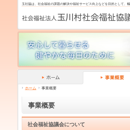
サ
フ
玉社協は、社会福祉の課題の解決や福祉サービス向上などを目的として、
本
グ
本
イ
ッ
文
ロ
文
ド
タ
と
ー
の
メ
ー
グ
バ
エ
ニ
の
ロ
ル
リ
ュ
エ
ー
メ
ア
ー
リ
バ
ニ
で
の
ア
ル
ュ
す。
エ
で
メ
ー
リ
す。
ニ
の
ア
ュ
エ
で
ー・
リ
す。
サ
ア
イ
で
ド
す。
メ
ホーム
事業概要
ニ
ュ
ー・
事業概要
フ
ッ
タ
ー
社会福祉協議会について
へ