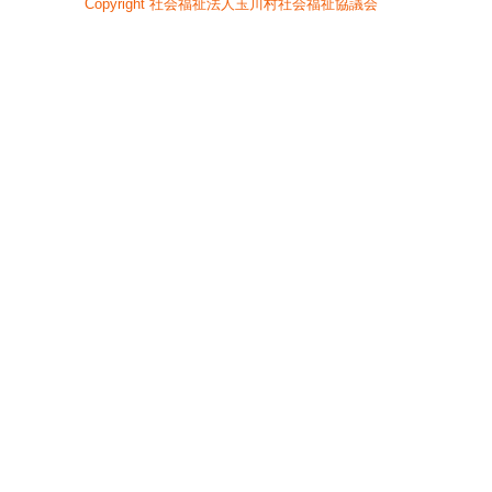
Copyright 社会福祉法人玉川村社会福祉協議会
ー
へ
ジ
ャ
ン
プ
フ
ッ
タ
ー
へ
ジ
ャ
ン
プ