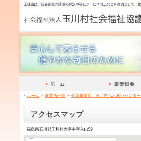
サ
フ
玉社協は、社会福祉の課題の解決や福祉サービス向上などを目的として、
本
グ
本
イ
ッ
文
ロ
文
ド
タ
と
ー
の
メ
ー
グ
バ
エ
ニ
の
ロ
ル
リ
ュ
エ
ー
メ
ア
ー
リ
バ
ニ
で
の
ア
ル
ュ
す。
エ
で
メ
ー
リ
す。
ニ
の
ア
ュ
エ
で
ー・
リ
す。
サ
ア
イ
で
ド
す。
メ
ホーム
事業所一覧
介護事業所 玉川村ふれあいセンター
ニ
ュ
ー・
アクセスマップ
フ
ッ
タ
福島県石川郡玉川村大字中字入山59
ー
へ