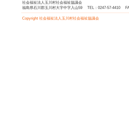
へ
社会福祉法人玉川村社会福祉協議会
ジ
福島県石川郡玉川村大字中字入山59
TEL：0247-57-4410
F
ャ
ン
Copyright 社会福祉法人玉川村社会福祉協議会
プ
グ
ロ
ー
バ
ル
メ
ニ
ュ
ー
へ
ジ
ャ
ン
プ
サ
イ
ド
メ
ニ
ュ