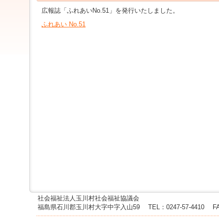
ジ
広報誌「ふれあいNo.51」を発行いたしました。
ャ
ン
ふれあい No.51
プ
す
る
た
め
の
ナ
ビ
ゲ
ー
シ
ョ
ン
ス
キ
ッ
プ
で
す。
社会福祉法人玉川村社会福祉協議会
本
福島県石川郡玉川村大字中字入山59
TEL：0247-57-4410
F
文