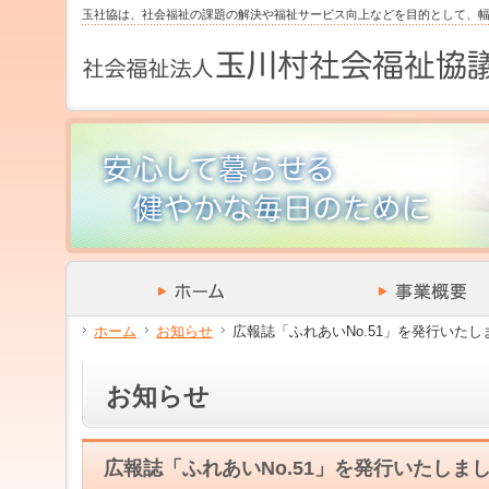
サ
フ
玉社協は、社会福祉の課題の解決や福祉サービス向上などを目的として、
本
グ
本
イ
ッ
文
ロ
文
ド
タ
と
ー
の
メ
ー
グ
バ
エ
ニ
の
ロ
ル
リ
ュ
エ
ー
メ
ア
ー
リ
バ
ニ
で
の
ア
ル
ュ
す。
エ
で
メ
ー
リ
す。
ニ
の
ア
ュ
エ
で
ー・
リ
す。
サ
ア
イ
で
ド
す。
メ
ホーム
お知らせ
広報誌「ふれあいNo.51」を発行いたし
ニ
ュ
ー・
お知らせ
フ
ッ
タ
ー
広報誌「ふれあいNo.51」を発行いたしま
へ