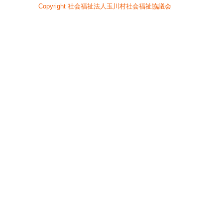
へ
Copyright 社会福祉法人玉川村社会福祉協議会
ジ
ャ
ン
プ
グ
ロ
ー
バ
ル
メ
ニ
ュ
ー
へ
ジ
ャ
ン
プ
サ
イ
ド
メ
ニ
ュ