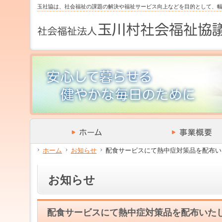
サ
フ
玉社協は、社会福祉の課題の解決や福祉サービス向上などを目的として、
本
グ
本
イ
ッ
文
ロ
文
ド
タ
と
ー
の
メ
ー
グ
バ
エ
ニ
の
ロ
ル
リ
ュ
エ
ー
メ
ア
ー
リ
バ
ニ
で
の
ア
ル
ュ
す。
エ
で
メ
ー
リ
す。
ニ
の
ア
ュ
エ
で
ー・
リ
す。
サ
ア
イ
で
ド
す。
メ
ホーム
お知らせ
配食サービスにて熱中症対策品を配布い
ニ
ュ
ー・
お知らせ
フ
ッ
タ
ー
配食サービスにて熱中症対策品を配布いた
へ