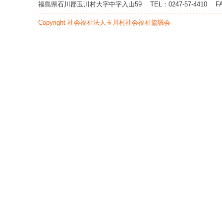
へ
福島県石川郡玉川村大字中字入山59
TEL：0247-57-4410
F
ジ
ャ
Copyright 社会福祉法人玉川村社会福祉協議会
ン
プ
グ
ロ
ー
バ
ル
メ
ニ
ュ
ー
へ
ジ
ャ
ン
プ
サ
イ
ド
メ
ニ
ュ