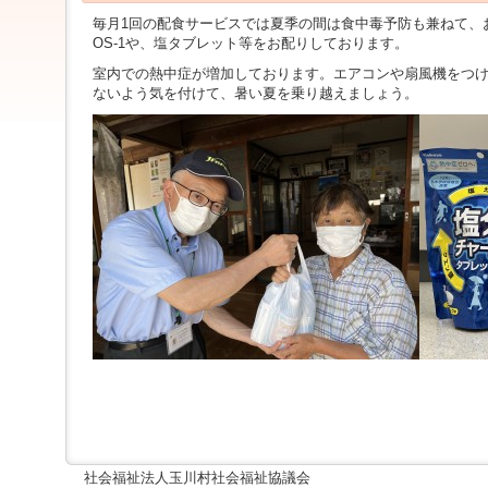
ジ
毎月1回の配食サービスでは夏季の間は食中毒予防も兼ねて、
ャ
OS-1や、塩タブレット等をお配りしております。
ン
プ
室内での熱中症が増加しております。
エアコンや扇風機をつ
す
ないよう気を付けて、暑い夏を乗り越えましょう。
る
た
め
の
ナ
ビ
ゲ
ー
シ
ョ
ン
ス
キ
ッ
プ
で
す。
本
文
社会福祉法人玉川村社会福祉協議会