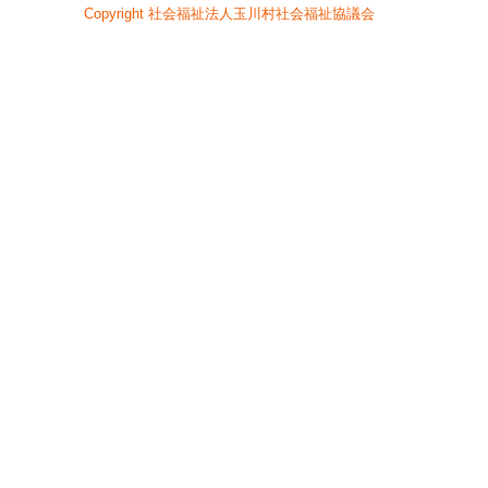
へ
Copyright 社会福祉法人玉川村社会福祉協議会
ジ
ャ
ン
プ
グ
ロ
ー
バ
ル
メ
ニ
ュ
ー
へ
ジ
ャ
ン
プ
サ
イ
ド
メ
ニ
ュ