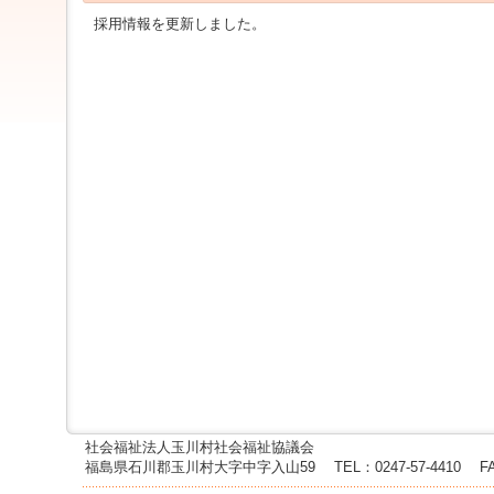
ジ
採用情報を更新しました。
ャ
ン
プ
す
る
た
め
の
ナ
ビ
ゲ
ー
シ
ョ
ン
ス
キ
ッ
プ
で
す。
社会福祉法人玉川村社会福祉協議会
本
福島県石川郡玉川村大字中字入山59
TEL：0247-57-4410
F
文