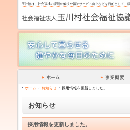
サ
フ
玉社協は、社会福祉の課題の解決や福祉サービス向上などを目的として、
本
グ
本
イ
ッ
文
ロ
文
ド
タ
と
ー
の
メ
ー
グ
バ
エ
ニ
の
ロ
ル
リ
ュ
エ
ー
メ
ア
ー
リ
バ
ニ
で
の
ア
ル
ュ
す。
エ
で
メ
ー
リ
す。
ニ
の
ア
ュ
エ
で
ー・
リ
す。
サ
ア
イ
で
ド
す。
メ
ホーム
お知らせ
採用情報を更新しました。
ニ
ュ
ー・
お知らせ
フ
ッ
タ
ー
採用情報を更新しました。
へ