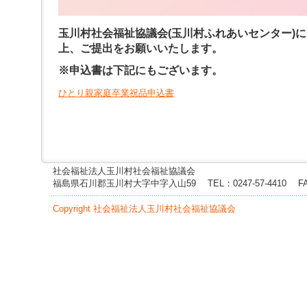
ー
へ
ジ
玉川村社会福祉協議会(玉川村ふれあいセンター)
ャ
上、ご提出をお願いいたします。
ン
プ
※申込書は下記にもございます。
フ
ッ
ひとり親家庭卒業祝品申込書
タ
ー
へ
ジ
ャ
ン
社会福祉法人玉川村社会福祉協議会
プ
福島県石川郡玉川村大字中字入山59
TEL：0247-57-4410
F
Copyright 社会福祉法人玉川村社会福祉協議会