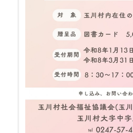
へ
ジ
ャ
ン
プ
グ
ロ
ー
バ
ル
メ
ニ
ュ
ー
へ
ジ
ャ
ン
プ
サ
イ
ド
メ
ニ
ュ