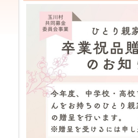
ジ
ャ
ン
プ
す
る
た
め
の
ナ
ビ
ゲ
ー
シ
ョ
ン
ス
キ
ッ
プ
で
す。
本
文