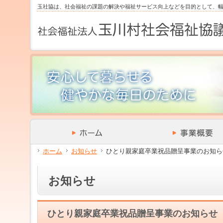
サ
フ
玉社協は、社会福祉の課題の解決や福祉サービス向上などを目的として、
本
グ
本
イ
ッ
文
ロ
文
ド
タ
と
ー
の
メ
ー
グ
バ
エ
ニ
の
ロ
ル
リ
ュ
エ
ー
メ
ア
ー
リ
バ
ニ
で
の
ア
ル
ュ
す。
エ
で
メ
ー
リ
す。
ニ
の
ア
ュ
エ
で
ー・
リ
す。
サ
ア
イ
で
ド
す。
メ
ホーム
お知らせ
ひとり親家庭卒業祝品贈呈事業のお知ら
ニ
ュ
ー・
お知らせ
フ
ッ
タ
ー
ひとり親家庭卒業祝品贈呈事業のお知らせ
へ