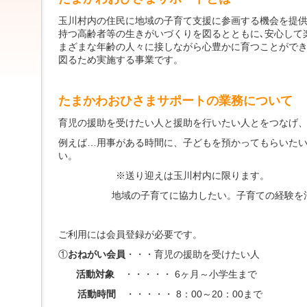
ジ
ャ
玉川村内の住民に地域の子育て支援に参画する機会を提供
ン
持つ高齢者等の生きがいづくりを図るとともに､安心して
プ
まざまな年齢の人々に接しながら心豊かに育つことができ
す
図るため実施する事業です。
る
た
め
たまかわおひさまサポートの業務について
の
ナ
育児の援助を受けたい人と援助を行いたい人とをつなげ
ビ
ゲ
例えば…用事がある時間に、子どもを預かってもらいた
ー
い。
シ
※送り迎えは玉川村内に限ります。
ョ
ン
地域の子育てに協力したい。子育ての経験を活
ス
キ
ッ
ご利用には会員登録が必要です。
プ
で
①
おねがい会員
・・・
育児の援助を受けたい人
す。
活動対象
・・・・・ 6ヶ月～小学生まで
本
活動時間
・・・・・ 8：00～20：00まで
文