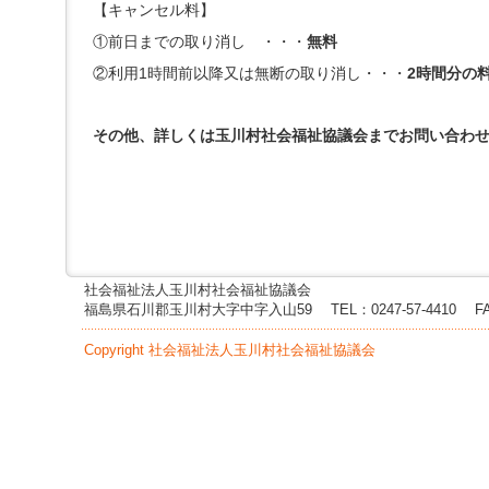
ー
【キャンセル料】
へ
①前日までの取り消し ・・・
無料
ジ
ャ
②利用1時間前以降又は無断の取り消し・・・
2時間分の
ン
プ
フ
その他、詳しくは玉川村社会福祉協議会までお問い合わ
ッ
タ
ー
へ
ジ
ャ
ン
プ
社会福祉法人玉川村社会福祉協議会
福島県石川郡玉川村大字中字入山59
TEL：0247-57-4410
F
Copyright 社会福祉法人玉川村社会福祉協議会