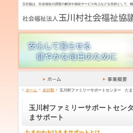
サ
フ
玉社協は、社会福祉の課題の解決や福祉サービス向上などを目的として、
本
グ
本
イ
ッ
文
ロ
文
ド
タ
と
ー
の
メ
ー
グ
バ
エ
ニ
の
ロ
ル
リ
ュ
エ
ー
メ
ア
ー
リ
バ
ニ
で
の
ア
ル
ュ
す。
エ
で
メ
ー
リ
す。
ニ
の
ア
ュ
エ
で
ー・
リ
す。
サ
ア
イ
で
ド
す。
メ
ホーム
未分類
玉川村ファミリーサポートセンター たま
ニ
ュ
ー・
玉川村ファミリーサポートセン
フ
ッ
まサポート
タ
ー
へ
たまかわおひさまサポートとは