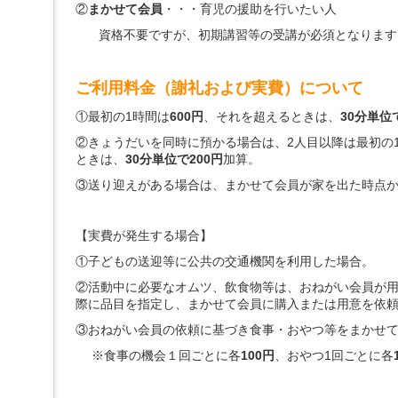
へ
②
まかせて会員
・・・育児の援助を行いたい人
ジ
資格不要ですが、初期講習等の受講が必須となります
ャ
ン
プ
グ
ご利用料金（謝礼および実費）について
ロ
ー
①最初の1時間は
600円
、それを超えるときは、
30分単位
バ
②きょうだいを同時に預かる場合は、2人目以降は最初の
ル
ときは、
30分単位で200円
加算。
メ
ニ
③送り迎えがある場合は、まかせて会員が家を出た時点
ュ
ー
へ
【実費が発生する場合】
ジ
ャ
①子どもの送迎等に公共の交通機関を利用した場合。
ン
②活動中に必要なオムツ、飲食物等は、おねがい会員が
プ
際に品目を指定し、まかせて会員に購入または用意を依
サ
イ
③おねがい会員の依頼に基づき食事・おやつ等をまかせ
ド
メ
※食事の機会１回ごとに各
100円
、おやつ1回ごとに各
ニ
ュ